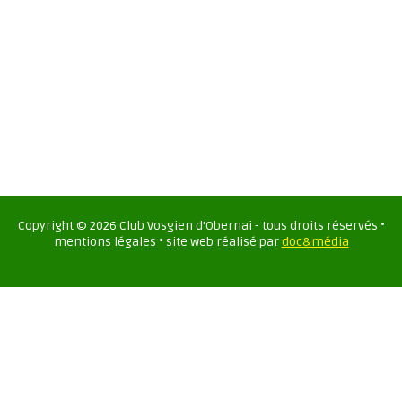
Copyright ©
2026
Club Vosgien d'Obernai - tous droits réservés •
mentions légales • site web réalisé par
doc&média